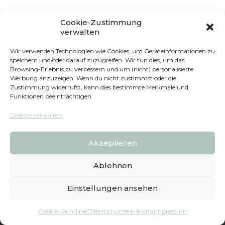
Cookie-Zustimmung
AGBS HERUNTERLADEN
verwalten
Wir verwenden Technologien wie Cookies, um Geräteinformationen zu
speichern und/oder darauf zuzugreifen. Wir tun dies, um das
Browsing-Erlebnis zu verbessern und um (nicht) personalisierte
Werbung anzuzeigen. Wenn du nicht zustimmst oder die
Zustimmung widerrufst, kann dies bestimmte Merkmale und
Funktionen beeinträchtigen.
Interessante Seiten
Dienste verwalten
Akzeptieren
Startseite
Kontakt
Ablehnen
Hochsensibilität
Newsletter
Einstellungen ansehen
Cookie-Richtlinie
Datenschutzerklärung
Impressum
Wandelpioniere