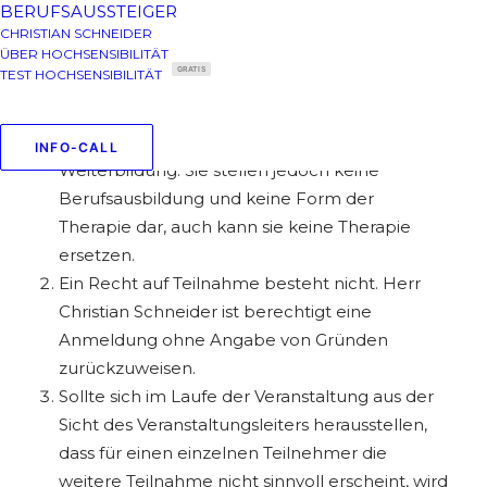
BERUFSAUSSTEIGER
Die Teilnahme an den Veranstaltungen steht
CHRISTIAN SCHNEIDER
ÜBER HOCHSENSIBILITÄT
grundsätzlich jedem Interessierten offen. Die
GRATIS
TEST HOCHSENSIBILITÄT
Teilnahme setzt eine normale psychische und
physische Belastbarkeit voraus. Die
Veranstaltungen dienen der professionellen
INFO-CALL
Weiterbildung. Sie stellen jedoch keine
Berufsausbildung und keine Form der
Therapie dar, auch kann sie keine Therapie
ersetzen.
Ein Recht auf Teilnahme besteht nicht. Herr
Christian Schneider ist berechtigt eine
Anmeldung ohne Angabe von Gründen
zurückzuweisen.
Sollte sich im Laufe der Veranstaltung aus der
Sicht des Veranstaltungsleiters herausstellen,
dass für einen einzelnen Teilnehmer die
weitere Teilnahme nicht sinnvoll erscheint, wird