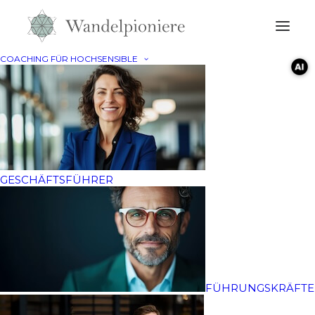
COACHING FÜR HOCHSENSIBLE
Allgemeine
Geschäftsbedingungen
Allgemeine Geschäftsbedingungen von
GESCHÄFTSFÜHRER
Christian Schneider – Wandelpioniere –
Wiesenweg 2, 21266 Jesteburg
für alle Veranstaltungen,
die von Christian Schneider angeboten werden
FÜHRUNGSKRÄFTE
1. Geltungsbereich