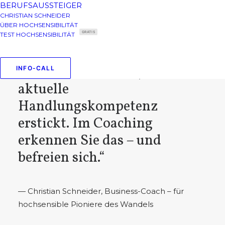
Kraft, wenn Sie mit sich
BERUFSAUSSTEIGER
selbst im Reinen sind. Sollte
CHRISTIAN SCHNEIDER
ÜBER HOCHSENSIBILITÄT
hingegen Ihr
GRATIS
TEST HOCHSENSIBILITÄT
Unterbewusstsein angefüllt
sein mit Blockaden, wird ihre
INFO-CALL
aktuelle
Handlungskompetenz
erstickt. Im Coaching
erkennen Sie das – und
befreien sich.“
— Christian Schneider, Business-Coach – für
hochsensible Pioniere des Wandels