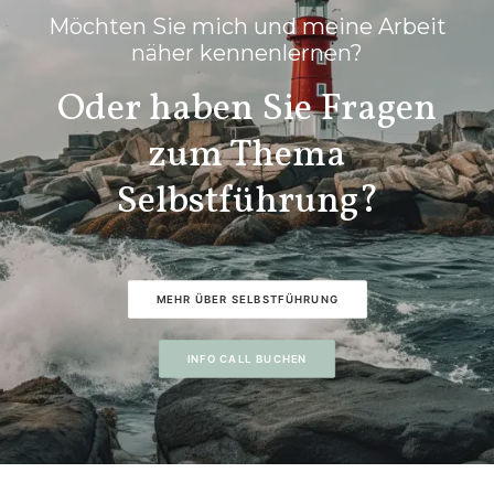
Möchten Sie mich und meine Arbeit
näher kennenlernen?
Oder haben Sie Fragen
zum Thema
Selbstführung?
MEHR ÜBER SELBSTFÜHRUNG
INFO CALL BUCHEN