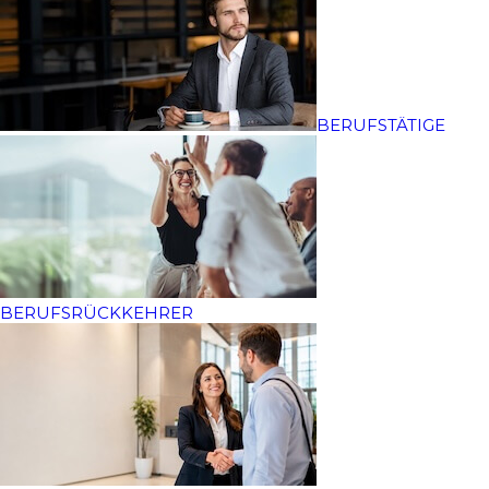
ausgefeilten Selbstführung. Behalten Sie –
selbst in Zeiten, in denen sich viele Menschen
als von außen gesteuert wahrnehmen –
souverän die Kontrolle über Ihr Leben.
BERUFSTÄTIGE
Organisieren Sie sich selbst so, dass Sie Ihre
Ressourcen optimal nutzen. In diesem Artikel
lernen Sie verschiedene Methoden der
Selbstführung kennen, die Ihnen dabei helfen,
Ihre persönliche und berufliche Entwicklung
voranzutreiben.
BERUFSRÜCKKEHRER
„Methoden der Selbstführung
entfalten erst dann ihre volle