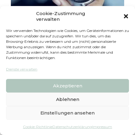
Cookie-Zustimmung
verwalten
Positive / Gesunde Selbstführung
Wir verwenden Technologien wie Cookies, um Geräteinformationen zu
speichern und/oder darauf zuzugreifen. Wir tun dies, um das
Gesunde Selbstführung ist mehr als nur
Browsing-Erlebnis zu verbessern und um (nicht) personalisierte
ein Trendwort. Es ist die Kunst, sich
Werbung anzuzeigen. Wenn du nicht zustimmst oder die
Zustimmung widerrufst, kann dies bestimmte Merkmale und
selbst in einer Weise zu führen, die
Funktionen beeinträchtigen.
sowohl psychisches als auch physisches
Dienste verwalten
Wohlbefinden fördert.
BEITRAG LESEN
Akzeptieren
Ablehnen
Einstellungen ansehen
Cookie-Richtlinie
Datenschutzerklärung
Impressum